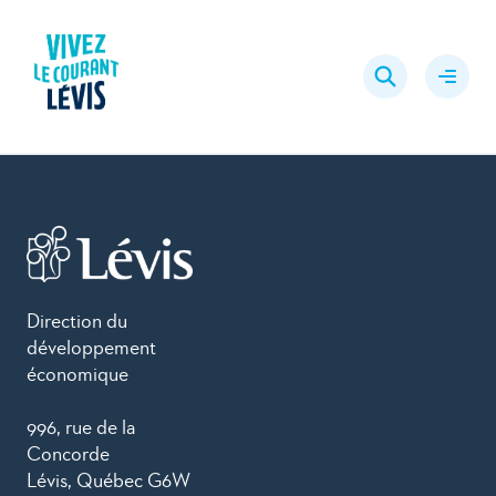
Aller
au
Rechercher
contenu
Ouvrir
le
menu
Direction du
développement
économique
996, rue de la
Concorde
Lévis, Québec G6W