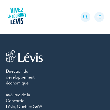
Aller
au
Rechercher
contenu
Ouvrir
le
menu
Direction du
développement
économique
996, rue de la
Concorde
Lévis, Québec G6W