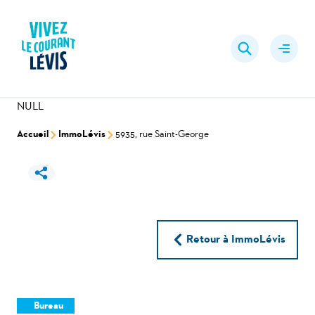
Aller
au
Rechercher
contenu
Ouvrir
le
menu
NULL
Accueil
ImmoLévis
5935, rue Saint-George
Retour à ImmoLévis
Bureau