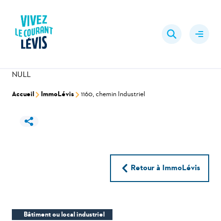
Aller
au
Rechercher
contenu
Ouvrir
le
menu
NULL
Accueil
ImmoLévis
1160, chemin Industriel
Retour à ImmoLévis
Bâtiment ou local industriel