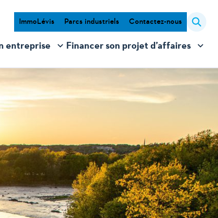
ImmoLévis
Parcs industriels
Contactez-nous
n entreprise
Financer son projet d’affaires
Ouvrir/Fermer
le
sous-
menu