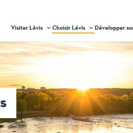
Visiter Lévis
Choisir Lévis
Développer so
Ouvrir/Fermer
Ouvrir/Fermer
Ouvrir/Fermer
le
le
le
sous-
sous-
sous-
menu
menu
menu
s