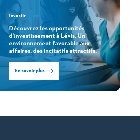
Investir
Découvrez les opportunités
d’investissement à Lévis. Un
environnement favorable aux
affaires, des incitatifs attractifs.
En savoir plus
Investir